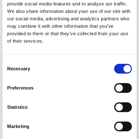
29 Gennaio 2016
provide social media features and to analyse our traffic.
We also share information about your use of our site with
Lonely Planet
our social media, advertising and analytics partners who
29 Gennaio 2016
may combine it with other information that you’ve
Vogue
provided to them or that they’ve collected from your use
28 Gennaio 2016
of their services.
ARCHIVIO
Consent
Necessary
Selection
Settembre 2018
Settembre 2017
Preferences
Gennaio 2016
Marzo 2015
Statistics
Agosto 2014
Dicembre 2012
Marketing
Ottobre 2012
Febbraio 2011