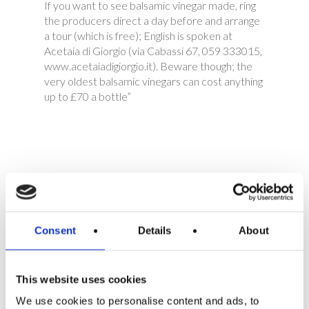
If you want to see balsamic vinegar made, ring
the producers direct a day before and arrange
a tour (which is free); English is spoken at
Acetaia di Giorgio (via Cabassi 67, 059 333015,
www.acetaiadigiorgio.it). Beware though; the
very oldest balsamic vinegars can cost anything
up to £70 a bottle”
ULTIME NEWS
Consent
Angela Mobile Makeup / As Seen By Me Blog
Details
About
26 Settembre 2018
Top 5 Modena city guide
This website uses cookies
8 Settembre 2017
We use cookies to personalise content and ads, to
Revista OPUS