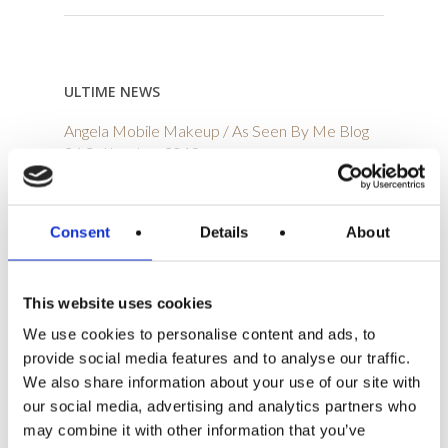
ULTIME NEWS
Angela Mobile Makeup / As Seen By Me Blog
26 Settembre 2018
Top 5 Modena city guide
8 Settembre 2017
Consent
Details
About
Revista OPUS
29 Gennaio 2016
Lonely Planet
This website uses cookies
29 Gennaio 2016
We use cookies to personalise content and ads, to
Vogue
provide social media features and to analyse our traffic.
28 Gennaio 2016
We also share information about your use of our site with
our social media, advertising and analytics partners who
may combine it with other information that you’ve
ARCHIVIO