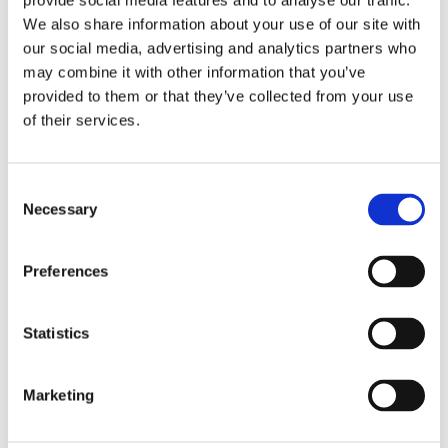
provide social media features and to analyse our traffic.
We also share information about your use of our site with
our social media, advertising and analytics partners who
Ravioli all’Aceto Balsamico
may combine it with other information that you’ve
Ingredienti per 4 persone:
provided to them or that they’ve collected from your use
– 35-40 Ravioli di buona qualità alla zucca o
of their services.
agli spinaci
– burro;
– salvia;
Consent
– Parmigiano Reggiano D.O.P.;
Necessary
Selection
– Aceto balsamico tradizionale di Modena
D.O.P.
Preferences
Preparazione:
Cuocete i ravioli in acqua bollente salata
Statistics
per 3-4 minuti; nel frattempo fate fondere
il burro con la salvia in una piccola
casseruola. Scolate la pasta, versatela in
Marketing
una zuppiera, condite con il burro fuso e la
salvia, cospargete di parmigiano reggiano e