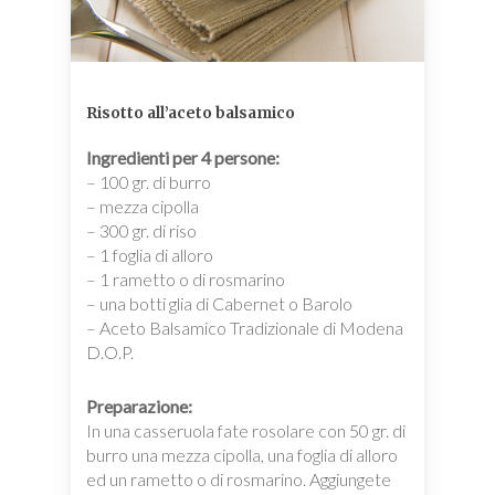
Risotto all’aceto balsamico
Ingredienti per 4 persone:
– 100 gr. di burro
– mezza cipolla
– 300 gr. di riso
– 1 foglia di alloro
– 1 rametto o di rosmarino
– una botti glia di Cabernet o Barolo
– Aceto Balsamico Tradizionale di Modena
D.O.P.
Preparazione:
In una casseruola fate rosolare con 50 gr. di
burro una mezza cipolla, una foglia di alloro
ed un rametto o di rosmarino. Aggiungete