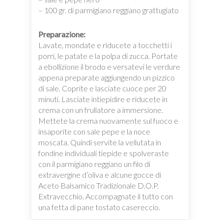
– 100 gr. di parmigiano reggiano grattugiato
Preparazione:
Lavate, mondate e riducete a tocchetti i
porri, le patate e la polpa di zucca. Portate
a ebollizione il brodo e versatevi le verdure
appena preparate aggiungendo un pizzico
di sale. Coprite e lasciate cuoce per 20
minuti. Lasciate intiepidire e riducete in
crema con un frullatore a immersione.
Mettete la crema nuovamente sul fuoco e
insaporite con sale pepe e la noce
moscata. Quindi servite la vellutata in
fondine individuali tiepide e spolveraste
con il parmigiano reggiano un filo di
extravergine d’oliva e alcune gocce di
Aceto Balsamico Tradizionale D.O.P.
Extravecchio. Accompagnate il tutto con
una fetta di pane tostato casereccio.