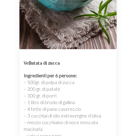
Vellutata di zucca
Ingredienti per 6 persone:
– 500gr. di polpa di zucca
– 200 gr. di patate
– 100 gr. di porri
– 1 litro di brodo di gallina
– 4 fette di pane casereccio
– 3 cucchiai di olio extravergine d’oliva
– mezzo cucchiaino di noce moscata
macinata
– sale e pepe nero