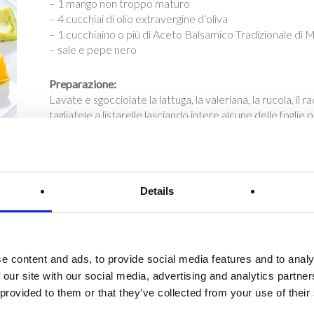
– 1 mango non troppo maturo
– 4 cucchiai di olio extravergine d’oliva
– 1 cucchiaino o più di Aceto Balsamico Tradizionale di
– sale e pepe nero
Preparazione:
Lavate e sgocciolate la lattuga, la valeriana, la rucola, il r
tagliatele a listarelle lasciando intere alcune delle foglie p
Sbucciate e tagliate a piccoli pezzi il mango. In una cioto
extravergine d’oliva l’Aceto Balsamico Tradizionale, una 
momento. Condite l’insalata e il mago con questa delizi
di fantasia questi tipi di insalata possono variare a second
Details
e content and ads, to provide social media features and to analy
Funghi trifolati all’Aceto Balsamico
 our site with our social media, advertising and analytics partn
 provided to them or that they’ve collected from your use of their
Ingredienti:
– 700 gr. di funghi freschi (meglio se porcini)