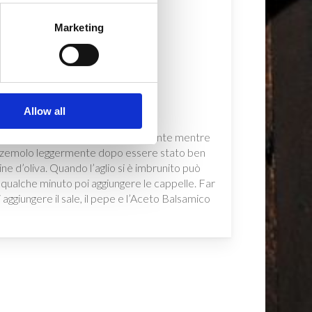
Marketing
 D.O.P.
Allow all
lle. I gambi vanno tagliati più finemente mentre
 prezzemolo leggermente dopo essere stato ben
ine d’oliva. Quando l’aglio si è imbrunito può
r qualche minuto poi aggiungere le cappelle. Far
 aggiungere il sale, il pepe e l’Aceto Balsamico