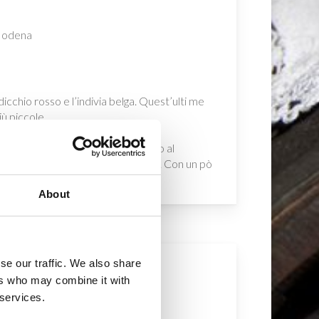
 Modena
adicchio rosso e l’indivia belga. Quest’ulti me
iù piccole.
la preparate un’emulsione con l’olio
presa di sale e pepe nero macinato al
osa emulsione, mescolate e servite. Con un pò
a delle stagioni.
About
se our traffic. We also share
ers who may combine it with
 services.