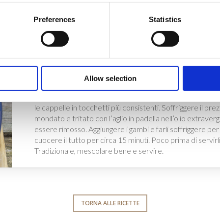
– 2 cucchiai di olio extravergine d’oliva
– un pugno di prezzemolo fresco
Preferences
Statistics
– 2 spicchi d’aglio
– 1 cucchiaio di Aceto Balsamico Tradizionale di Modena
– sale
– pepe
Allow selection
Preparazione:
Lavare i funghi e tagliarli, dividendo il gambo dalle cappe
le cappelle in tocchetti più consistenti. Soffriggere il
mondato e tritato con l’aglio in padella nell’olio extraverg
essere rimosso. Aggiungere i gambi e farli soffriggere pe
cuocere il tutto per circa 15 minuti. Poco prima di servirli
Tradizionale, mescolare bene e servire.
TORNA ALLE RICETTE