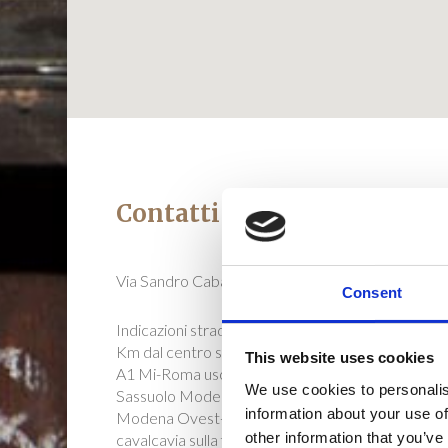
Contatti
Via Sandro Cabassi, 67 – 41123 Modena | ITALY
Consent
Indicazioni stradali: L’Acetaia di Giorgio si trova a 
Km dal centro storico di Modena. Dall’autostrad
This website uses cookies
A1 Mi-Roma uscita Modena Nord (direzione
We use cookies to personalis
Sassuolo Modena Ovest). Dopo 1 Km: uscire per
information about your use of
Modena Ovest-Centro per 3Km. Passato il
other information that you’ve
cavalcavia sulla ferrovia, (prima del semaforo) gir