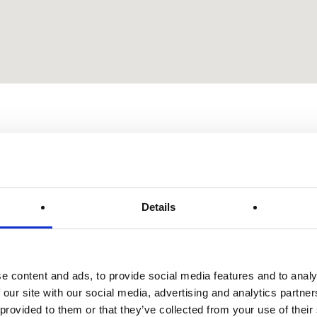
Newsletter
R
E-mail*
No
Details
2
a
ISCRIVITI ALLA NEWSLETTER
Te
CANCELLATI DALLA NEWSLETTER
e content and ads, to provide social media features and to analy
 our site with our social media, advertising and analytics partn
E-
Dichiaro di avere letto l'Informativa sulla Privacy
 provided to them or that they’ve collected from your use of their
are