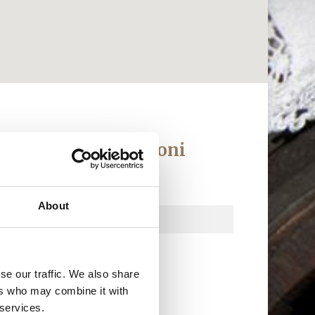
ichiesta informazioni
me e cognome*
About
lefono*
se our traffic. We also share
ers who may combine it with
mail*
 services.