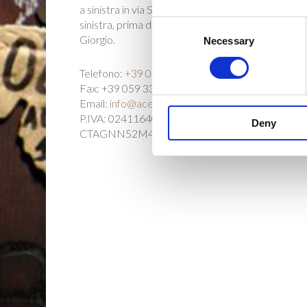
a sinistra in via S. Cabassi, dopo 200mt. Sulla vost
sinistra, prima della curva, arrivate all’Acetaia di
Consent
Giorgio.
Necessary
Selection
Telefono:
+39 059 333015
Fax: +39 059 333015
Email:
info@acetaiadigiorgio.it
P.IVA: 02411640366 – C.F.:
Deny
CTAGNN52M45D158L