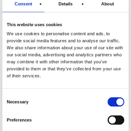
Consent
Details
About
This website uses cookies
ULTIME NEWS
We use cookies to personalise content and ads, to
provide social media features and to analyse our traffic.
Angela Mobile Makeup / As Seen By Me Blog
26 Settembre 2018
We also share information about your use of our site with
our social media, advertising and analytics partners who
Top 5 Modena city guide
may combine it with other information that you’ve
8 Settembre 2017
provided to them or that they’ve collected from your use
Revista OPUS
of their services.
29 Gennaio 2016
Lonely Planet
29 Gennaio 2016
Consent
Vogue
Necessary
Selection
28 Gennaio 2016
Preferences