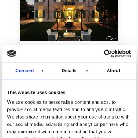
Visite guidate
Prenotate la vostra visita guidata all’Acetaia
Consent
Details
About
di Giorgio contattandoci via email o
telefonando direttamente per concordare
il momento più comodo per deliziarvi con il
This website uses cookies
nostro sublime Aceto Balsamico
We use cookies to personalise content and ads, to
Tradizionaledi Modena.
provide social media features and to analyse our traffic.
We also share information about your use of our site with
our social media, advertising and analytics partners who
may combine it with other information that you’ve